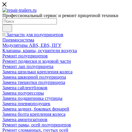
Профессиональный сервис и ремонт прицепной техники
Запчасти для полуприцепов
Пневмосистема
Модуляторы ABS, EBS, ПГУ
Клапаны, краны, осушители воздуха
Ремонт полуприцепов
Ремонт подвески и ходовой части
Ремонт лап полуприцепа
Замена шпильки крепления колеса
Замена шкворней полуприцепа
Замена трещотки полуприцепа
Замена сайлентблоков
Замена полурессоры
Замена подшипника ступицы
Замена пневмоподушек
Замена задних, боковых фонарей
Замена болта крепления колеса
Замена амортизаторов
Ремонт рамы, осей полуприцепов
Ремонт сломанных, гнутых осей