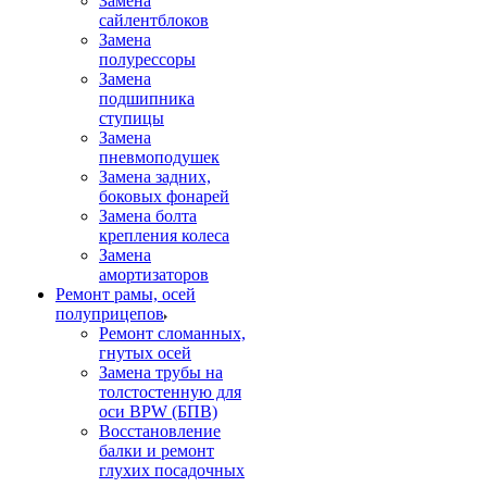
Замена
сайлентблоков
Замена
полурессоры
Замена
подшипника
ступицы
Замена
пневмоподушек
Замена задних,
боковых фонарей
Замена болта
крепления колеса
Замена
амортизаторов
Ремонт рамы, осей
полуприцепов
Ремонт сломанных,
гнутых осей
Замена трубы на
толстостенную для
оси BPW (БПВ)
Восстановление
балки и ремонт
глухих посадочных