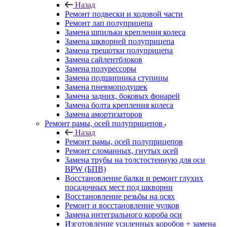
Назад
Ремонт подвески и ходовой части
Ремонт лап полуприцепа
Замена шпильки крепления колеса
Замена шкворней полуприцепа
Замена трещотки полуприцепа
Замена сайлентблоков
Замена полурессоры
Замена подшипника ступицы
Замена пневмоподушек
Замена задних, боковых фонарей
Замена болта крепления колеса
Замена амортизаторов
Ремонт рамы, осей полуприцепов
Назад
Ремонт рамы, осей полуприцепов
Ремонт сломанных, гнутых осей
Замена трубы на толстостенную для оси
BPW (БПВ)
Восстановление балки и ремонт глухих
посадочных мест под шкворни
Восстановление резьбы на осях
Ремонт и восстановление чулков
Замена интегрального короба оси
Изготовление усиленных коробов + замена