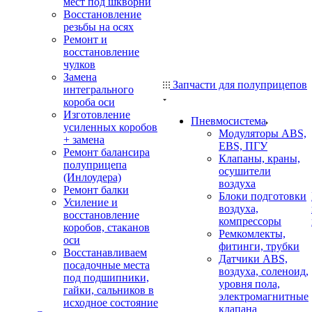
мест под шкворни
Восстановление
резьбы на осях
Ремонт и
восстановление
чулков
Замена
Запчасти для полуприцепов
интегрального
короба оси
Изготовление
Пневмосистема
усиленных коробов
Модуляторы ABS,
+ замена
EBS, ПГУ
Ремонт балансира
Клапаны, краны,
полуприцепа
осушители
(Инлоудера)
воздуха
Ремонт балки
Блоки подготовки
Усиление и
воздуха,
восстановление
компрессоры
коробов, стаканов
Ремкомлекты,
оси
фитинги, трубки
Восстанавливаем
Датчики ABS,
посадочные места
воздуха, соленоид,
под подшипники,
уровня пола,
гайки, сальников в
электромагнитные
исходное состояние
клапана